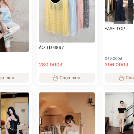
EASE TOP
ÁO TD 6867
340.000đ
280.000đ
306.000đ
ọn mua
Chọn mua
Chọ