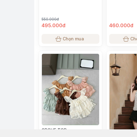
550.000đ
495.000đ
460.000đ
Chọn mua
Ch
GROVE TOP