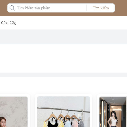
Tìm kiếm
: 09g-22g