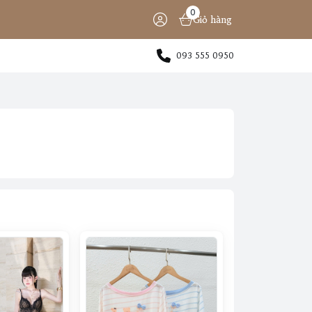
0
Giỏ hàng
093 555 0950