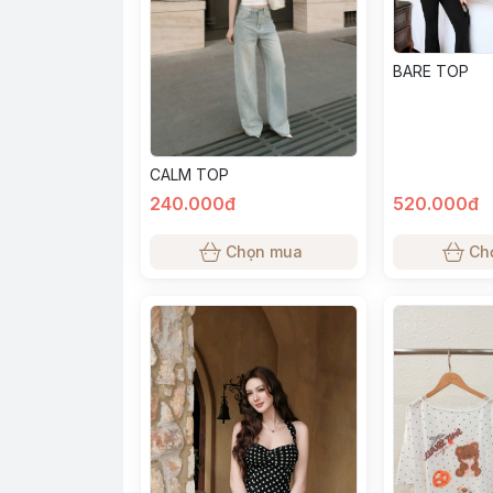
BARE TOP
CALM TOP
240.000đ
520.000đ
Chọn mua
Ch