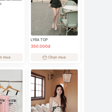
P
LYRA TOP
350.000đ
n mua
Chọn mua