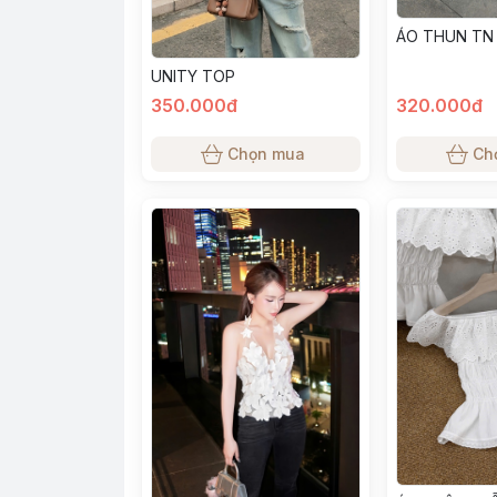
ÁO THUN TN 
UNITY TOP
350.000đ
320.000đ
Chọn mua
Ch