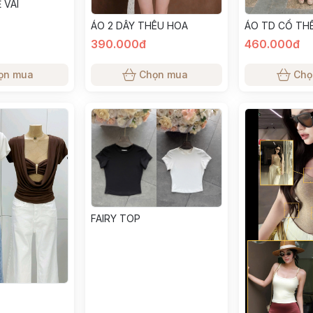
 VAI
ÁO 2 DÂY THÊU HOA
ÁO TD CỔ TH
390.000đ
460.000đ
ọn mua
Chọn mua
Chọ
FAIRY TOP