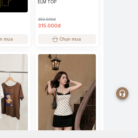
ELM TOP
350.000đ
315.000đ
n mua
Chọn mua
6863