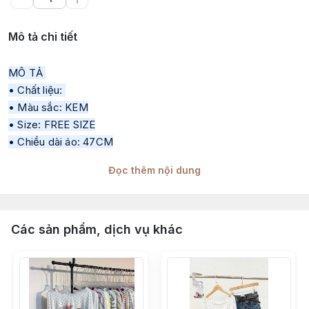
Mô tả chi tiết
MÔ TẢ 
• Chất liệu: 
• Màu sắc: KEM
• Size: FREE SIZE
• Chiều dài áo: 47CM
FREESIZE ( dưới 53kg ) 
Đọc thêm nội dung
• Thông số sản phẩm trong quá trình sản xuất qua từng đợt 
sẽ có độ chênh lệch 1–2cm
• Tư vấn mang tính chất tham khảo theo đúng tinh thần sản 
Các sản phẩm, dịch vụ khác
phẩm, khách hàng có thể tham khảo thêm số đo thực tế để 
chọn size phù hợp
• Màu sắc, độ dày mỏng của từng đợt vải sẽ có độ chênh 
lệch, theo đúng thông số từ nhà máy sản xuất
• Tất cả các sản phẩm đăng bán đều là ảnh thật do H2 