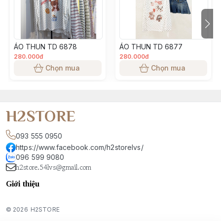
Team sản xuất, màu sắc sản phẩm đảm bảo giống 99% so 
với thực tế. Tuy nhiên, có thể sẽ chênh lệch màu tuỳ thuộc 
vào ánh sáng, góc chụp, độ sáng màn hình điện thoại khách 
ÁO THUN TD 6878
ÁO THUN TD 6877
hàng sử dụng
280.000đ
280.000đ
Chọn mua
Chọn mua
H2STORE
093 555 0950
https://www.facebook.com/h2storelvs/
096 599 9080
h2store.54lvs@gmail.com
Giới thiệu
© 2026
H2STORE