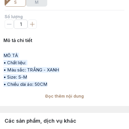
S
M
Số lượng
Mô tả chi tiết
MÔ TẢ 
• Chất liệu: 
• Màu sắc: TRẮNG - XANH
• Size: S-M
• Chiều dài áo: 50CM
• Thông số sản phẩm trong quá trình sản xuất qua từng đợt 
Đọc thêm nội dung
sẽ có độ chênh lệch 1–2cm
• Tư vấn mang tính chất tham khảo theo đúng tinh thần sản 
phẩm, khách hàng có thể tham khảo thêm số đo thực tế để 
Các sản phẩm, dịch vụ khác
chọn size phù hợp