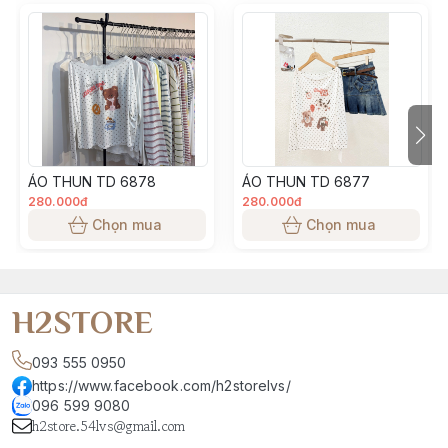
• Màu sắc, độ dày mỏng của từng đợt vải sẽ có độ chênh 
lệch, theo đúng thông số từ nhà máy sản xuất
• Tất cả các sản phẩm đăng bán đều là ảnh thật do H2 
Team sản xuất, màu sắc sản phẩm đảm bảo giống 99% so 
với thực tế. Tuy nhiên, có thể sẽ chênh lệch màu tuỳ thuộc 
vào ánh sáng, góc chụp, độ sáng màn hình điện thoại khách 
hàng sử dụng
ÁO THUN TD 6878
ÁO THUN TD 6877
280.000đ
280.000đ
Chọn mua
Chọn mua
H2STORE
093 555 0950
https://www.facebook.com/h2storelvs/
096 599 9080
h2store.54lvs@gmail.com