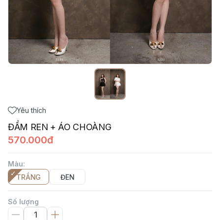
Yêu thích
ĐẦM REN + ÁO CHOÀNG
570.000đ
Màu
:
TRẮNG
ĐEN
Số lượng