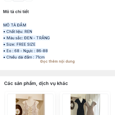
Mô tả chi tiết
MÔ TẢ ĐẦM
• Chất liệu: REN
• Màu sắc: ĐEN - TRẮNG
• Size: FREE SIZE
•
Eo : 68 - Ngực : 86-88
• Chiều dài đầm : 71cm
Đọc thêm nội dung
• Thông số sản phẩm trong quá trình sản xuất qua từng đợt
sẽ có độ chênh lệch 1–2cm
• Tư vấn mang tính chất tham khảo theo đúng tinh thần sản
Các sản phẩm, dịch vụ khác
phẩm, khách hàng có thể tham khảo thêm số đo thực tế để
chọn size phù hợp
• Màu sắc, độ dày mỏng của từng đợt vải sẽ có độ chênh
lệch, theo đúng thông số từ nhà máy sản xuất
• Tất cả các sản phẩm đăng bán đều là ảnh thật do H2