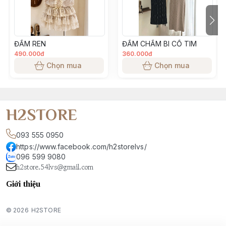
Team sản xuất, màu sắc sản phẩm đảm bảo giống 99% so
với thực tế. Tuy nhiên, có thể sẽ chênh lệch màu tuỳ thuộc
vào ánh sáng, góc chụp, độ sáng màn hình điện thoại khách
ĐẦM REN
ĐẦM CHẤM BI CỔ TIM
hàng sử dụng
490.000đ
360.000đ
Chọn mua
Chọn mua
H2STORE
093 555 0950
https://www.facebook.com/h2storelvs/
096 599 9080
h2store.54lvs@gmail.com
Giới thiệu
© 2026
H2STORE