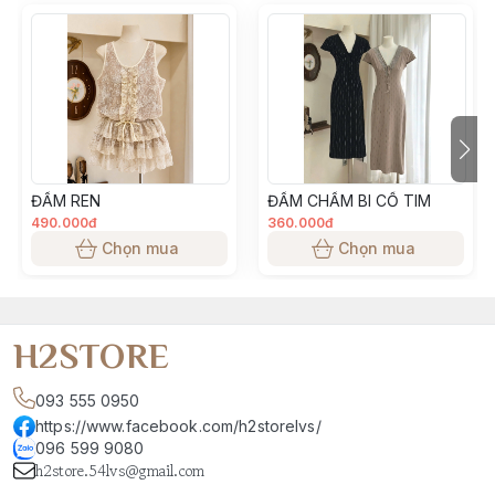
chọn size phù hợp
• Màu sắc, độ dày mỏng của từng đợt vải sẽ có độ chênh 
lệch, theo đúng thông số từ nhà máy sản xuất
• Tất cả các sản phẩm đăng bán đều là ảnh thật do H2 
Team sản xuất, màu sắc sản phẩm đảm bảo giống 99% so 
với thực tế. Tuy nhiên, có thể sẽ chênh lệch màu tuỳ thuộc 
vào ánh sáng, góc chụp, độ sáng màn hình điện thoại khách 
ĐẦM REN
ĐẦM CHẤM BI CỔ TIM
hàng sử dụng
490.000đ
360.000đ
Chọn mua
Chọn mua
H2STORE
093 555 0950
https://www.facebook.com/h2storelvs/
096 599 9080
h2store.54lvs@gmail.com