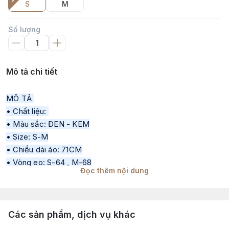
S
M
Số lượng
Mô tả chi tiết
MÔ TẢ 
• Chất liệu: 
• Màu sắc: ĐEN - KEM
• Size: S-M
• Chiều dài áo: 71CM
• Vòng eo: S-64 , M-68
Đọc thêm nội dung
• Thông số sản phẩm trong quá trình sản xuất qua từng đợt 
sẽ có độ chênh lệch 1–2cm
• Tư vấn mang tính chất tham khảo theo đúng tinh thần sản 
Các sản phẩm, dịch vụ khác
phẩm, khách hàng có thể tham khảo thêm số đo thực tế để 