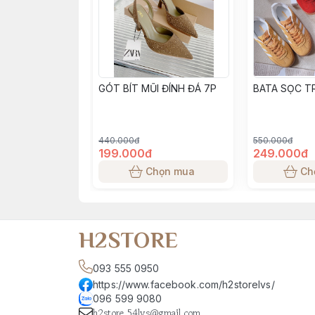
GÓT BÍT MŨI ĐÍNH ĐÁ 7P
BATA SỌC T
440.000đ
550.000đ
199.000đ
249.000đ
Chọn mua
Ch
H2STORE
093 555 0950
https://www.facebook.com/h2storelvs/
096 599 9080
h2store.54lvs@gmail.com