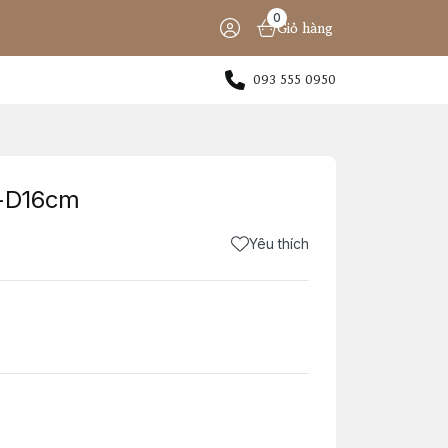
0
Giỏ hàng
093 555 0950
-D16cm
Yêu thích