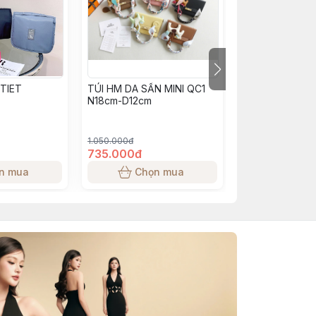
 TIET
TÚI HM DA SẦN MINI QC1
TÚI XÁCH DIOR
N18cm-D12cm
N27cm-D21cm
1.050.000đ
1.300.000đ
735.000đ
910.000đ
n mua
Chọn mua
Chọn