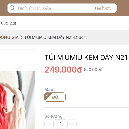
Tìm kiếm
: 09g-22g
 ĐỒNG GIÁ
TÚI MIUMIU KÈM DÂY N21-D16cm
TÚI MIUMIU KÈM DÂY N21
249.000đ
520.000đ
Màu
:
ĐỎ
Số lượng