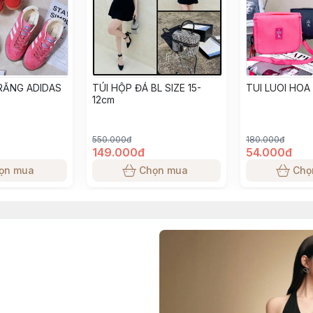
RẮNG ADIDAS
TÚI HỘP ĐÁ BL SIZE 15-
TUI LUOI HOA
12cm
550.000đ
180.000đ
149.000đ
54.000đ
ọn mua
Chọn mua
Chọ