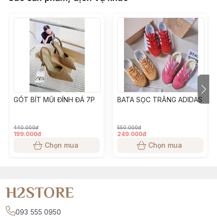
GÓT BÍT MŨI ĐÍNH ĐÁ 7P
BATA SỌC TRẮNG ADIDAS
440.000đ
550.000đ
199.000đ
249.000đ
Chọn mua
Chọn mua
H2STORE
093 555 0950