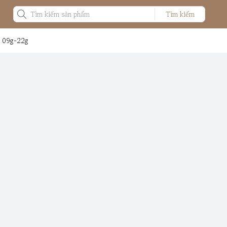
Tìm kiếm
: 09g-22g