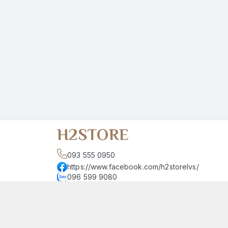
H2STORE
093 555 0950
https://www.facebook.com/h2storelvs/
096 599 9080
h2store.54lvs@gmail.com
Giới thiệu