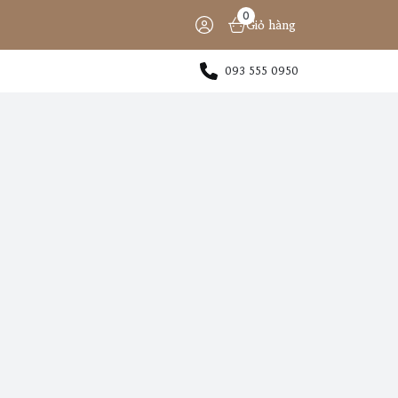
0
Giỏ hàng
093 555 0950