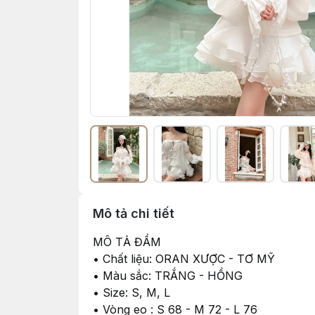
Mô tả chi tiết
MÔ TẢ ĐẦM
• Chất liệu: ORAN XƯỢC - TƠ MỸ
• Màu sắc: TRẮNG - HỒNG
• Size: S, M, L
• Vòng eo : S 68 - M 72 - L 76