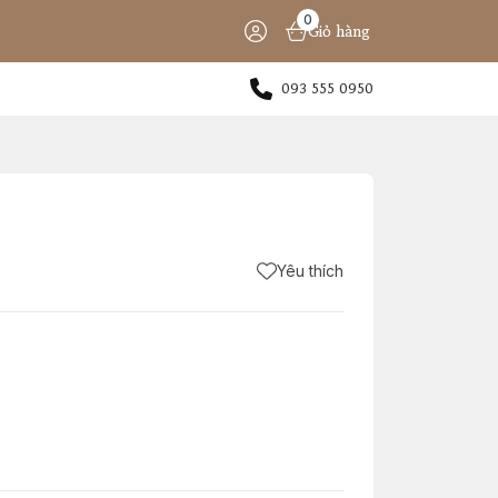
0
Giỏ hàng
093 555 0950
Yêu thích