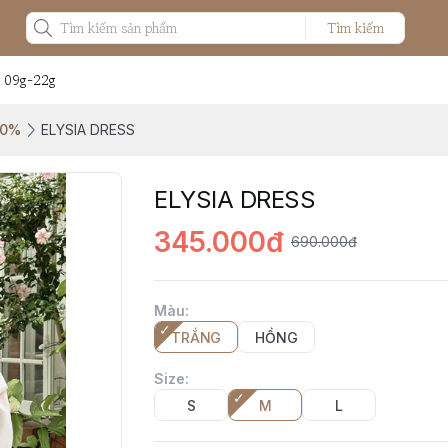
Tìm kiếm
: 09g-22g
50%
ELYSIA DRESS
ELYSIA DRESS
345.000đ
690.000đ
Màu
:
TRẮNG
HỒNG
Size
:
S
M
L