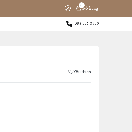
0
Giỏ hàng
093 555 0950
Yêu thích