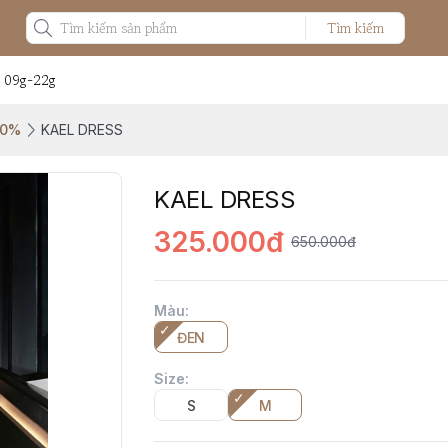
Tìm kiếm
: 09g-22g
50%
KAEL DRESS
KAEL DRESS
325.000đ
650.000đ
Màu
:
ĐEN
Size
:
S
M