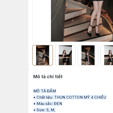
Mô tả chi tiết
MÔ TẢ ĐẦM
• Chất liệu: THUN COTTON MỸ 4 CHIỀU
• Màu sắc: ĐEN
• Size: S, M,