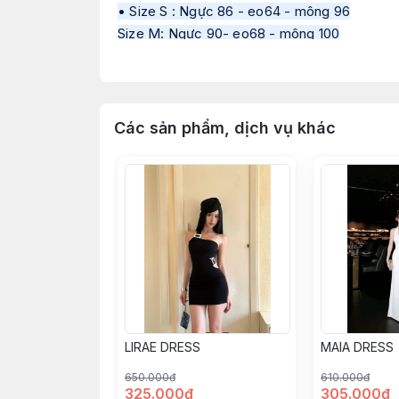
•
Size S : Ngực 86 - eo64 - mông 96
Size M: Ngực 90- eo68 - mông 100
• Chiều dài đầm : 69cm
• Thông số sản phẩm trong quá trình sản xuấ
• Tư vấn mang tính chất tham khảo theo đún
Các sản phẩm, dịch vụ khác
• Màu sắc, độ dày mỏng của từng đợt vải sẽ
• Tất cả các sản phẩm đăng bán đều là ảnh 
lệch màu tuỳ thuộc vào ánh sáng, góc chụp,
LIRAE DRESS
MAIA DRESS
650.000đ
610.000đ
325.000đ
305.000đ