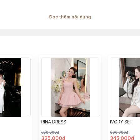
Đọc thêm nội dung
t qua từng đợt sẽ có độ chênh lệch 1–2cm
g tinh thần sản phẩm, khách hàng có thể tham khảo thêm số đo 
 có độ chênh lệch, theo đúng thông số từ nhà máy sản xuất
thật do H2 Team sản xuất, màu sắc sản phẩm đảm bảo giống 99% 
 độ sáng màn hình điện thoại khách hàng sử dụng
RINA DRESS
IVORY SET
650.000đ
690.000đ
325.000đ
345.000đ