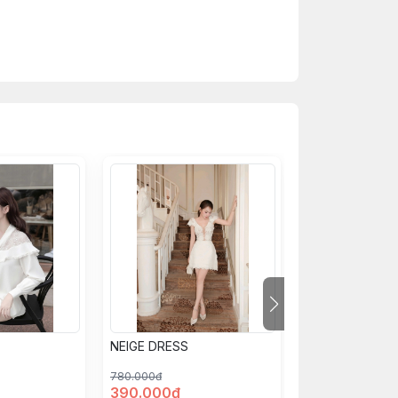
thực tế để chọn size phù hợp
so với thực tế. Tuy nhiên, có thể sẽ chênh
NEIGE DRESS
RUFFLE SET
780.000đ
750.000đ
390.000đ
375.000đ