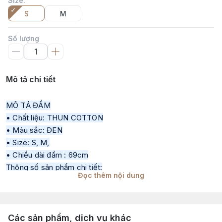
Size
:
S
M
Số lượng
Mô tả chi tiết
MÔ TẢ ĐẦM
• Chất liệu: THUN COTTON
• Màu sắc: ĐEN
• Size: S, M,
• Chiều dài đầm : 69cm
Thông số sản phẩm chi tiết:
Đọc thêm nội dung
• Size S: ngực dưới 82 cm, eo dưới 64 cm
• Size M: ngực dưới 86 cm, eo dưới 68 cm
• Size L: ngực dưới 90 cm, eo dưới 72 cm
Các sản phẩm, dịch vụ khác