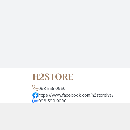
H2STORE
093 555 0950
https://www.facebook.com/h2storelvs/
096 599 9080
h2store.54lvs@gmail.com
Giới thiệu