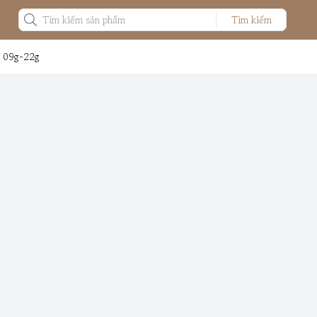
Tìm kiếm
: 09g-22g