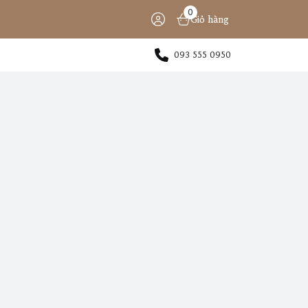
0
Giỏ hàng
093 555 0950