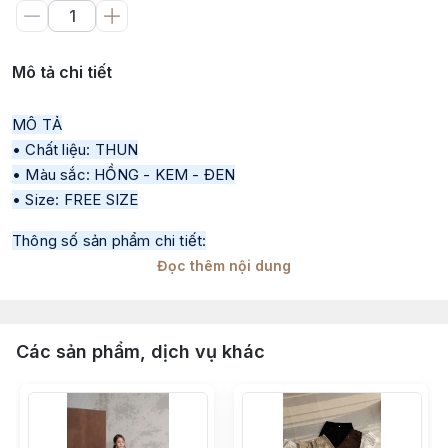
Mô tả chi tiết
MÔ TẢ
• Chất liệu: THUN
• Màu sắc: HỒNG - KEM - ĐEN
• Size: FREE SIZE
Thông số sản phẩm chi tiết:
• Size S: ngực dưới 82 cm, eo dưới 64 cm
Đọc thêm nội dung
• Size M: ngực dưới 86 cm, eo dưới 68 cm
• Size L: ngực dưới 90 cm, eo dưới 72 cm
Các sản phẩm, dịch vụ khác
• Thông số sản phẩm trong quá trình sản xuất qua từng đợt
sẽ có độ chênh lệch 1–2cm
• Tư vấn mang tính chất tham khảo theo đúng tinh thần sản
phẩm, khách hàng có thể tham khảo thêm số đo thực tế để