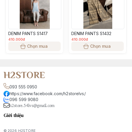
chọn size phù hợp
• Màu sắc, độ dày mỏng của từng đợt vải sẽ có độ chênh
lệch, theo đúng thông số từ nhà máy sản xuất
• Tất cả các sản phẩm đăng bán đều là ảnh thật do H2
DENIM PANTS S1417
DENIM PANTS S1432
Team sản xuất, màu sắc sản phẩm đảm bảo giống 99% so
410.000đ
410.000đ
với thực tế. Tuy nhiên, có thể sẽ chênh lệch màu tuỳ thuộc
Chọn mua
Chọn mua
vào ánh sáng, góc chụp, độ sáng màn hình điện thoại khách
hàng sử dụng
H2STORE
093 555 0950
https://www.facebook.com/h2storelvs/
096 599 9080
h2store.54lvs@gmail.com
Giới thiệu
© 2026
H2STORE