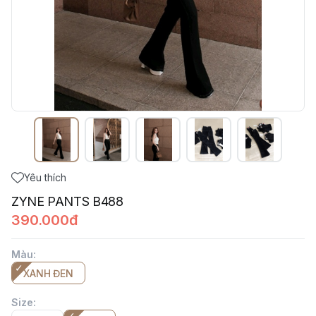
Yêu thích
ZYNE PANTS B488
390.000đ
Màu
:
XANH ĐEN
Size
: