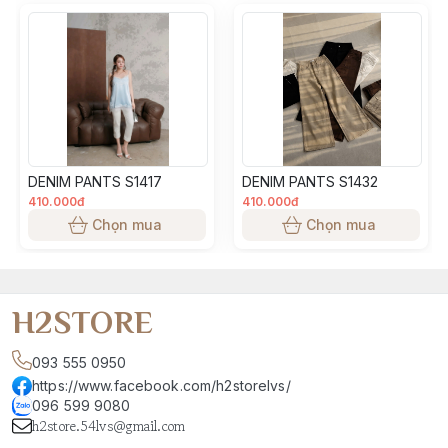
chọn size phù hợp
• Màu sắc, độ dày mỏng của từng đợt vải sẽ có độ chênh
lệch, theo đúng thông số từ nhà máy sản xuất
• Tất cả các sản phẩm đăng bán đều là ảnh thật do H2
Team sản xuất, màu sắc sản phẩm đảm bảo giống 99% so
với thực tế. Tuy nhiên, có thể sẽ chênh lệch màu tuỳ thuộc
vào ánh sáng, góc chụp, độ sáng màn hình điện thoại khách
DENIM PANTS S1417
DENIM PANTS S1432
hàng sử dụng
410.000đ
410.000đ
Chọn mua
Chọn mua
H2STORE
093 555 0950
https://www.facebook.com/h2storelvs/
096 599 9080
h2store.54lvs@gmail.com