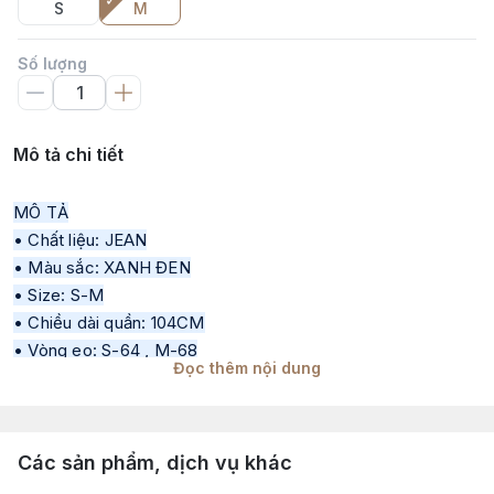
S
M
Số lượng
Mô tả chi tiết
MÔ TẢ
• Chất liệu: JEAN
• Màu sắc: XANH ĐEN
• Size: S-M
• Chiều dài quần: 104CM
• Vòng eo: S-64 , M-68
Đọc thêm nội dung
• Thông số sản phẩm trong quá trình sản xuất qua từng đợt
sẽ có độ chênh lệch 1–2cm
• Tư vấn mang tính chất tham khảo theo đúng tinh thần sản
Các sản phẩm, dịch vụ khác
phẩm, khách hàng có thể tham khảo thêm số đo thực tế để