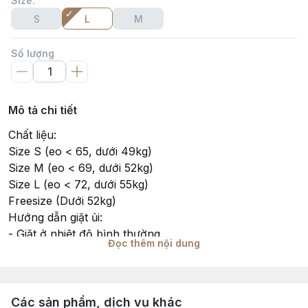
Size
:
S
L
M
Số lượng
Mô tả chi tiết
Chất liệu:
Size S (eo < 65, dưới 49kg)
Size M (eo < 69, dưới 52kg)
Size L (eo < 72, dưới 55kg)
Freesize (Dưới 52kg)
Hướng dẫn giặt ủi:
- Giặt ở nhiệt độ bình thường.
Đọc thêm nội dung
- Giặt bằng tay hoặc giặt trong túi giặt khi giặt máy
- Giặt ở nhiệt độ trung bình với sản phẩm cùng màu
- Không được dùng hóa chất tẩy, ủi ở nhiệt độ thích
hợp.
Các sản phẩm, dịch vụ khác