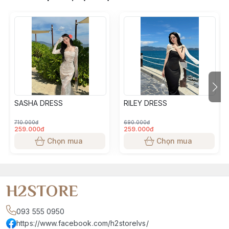
- Hạn chế sử dụng máy sấy.
- Phơi khô hoặc sấy nhẹ bằng máy
- Ủi mặt trái của sản phẩm
SASHA DRESS
RILEY DRESS
710.000đ
690.000đ
259.000đ
259.000đ
Chọn mua
Chọn mua
H2STORE
093 555 0950
https://www.facebook.com/h2storelvs/