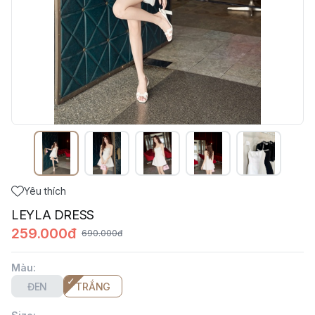
Yêu thích
LEYLA DRESS
259.000đ
690.000đ
Màu
:
ĐEN
TRẮNG