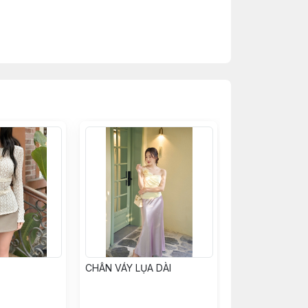
hêm số đo thực tế để chọn size phù hợp
 xuất
giống 99% so với thực tế. Tuy nhiên, có
 sử dụng
CHÂN VÁY LỤA DÀI