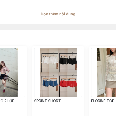
Đọc thêm nội dung
, đùi dưới 62cm, ống 64cm
, đùi dưới 64cm, ống 66cm
m, đùi dưới 66cm, ống 68cm
 xuất qua từng đợt sẽ có độ chênh lệch 1–2cm
 đúng tinh thần sản phẩm, khách hàng có thể tham khảo t
 sẽ có độ chênh lệch, theo đúng thông số từ nhà máy sản
ảnh thật do H2 Team sản xuất, màu sắc sản phẩm đảm bảo 
h sáng, góc chụp, độ sáng màn hình điện thoại khách hàng
O 2 LỚP
SPRINT SHORT
FLORINE TOP