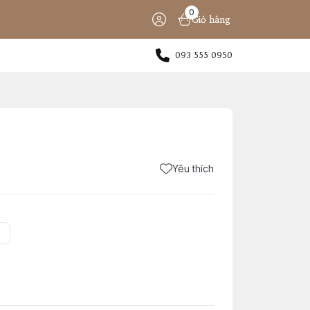
0
Giỏ hàng
093 555 0950
Yêu thích