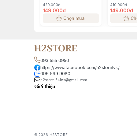
420.000đ
410.000đ
149.000đ
149.000đ
Chọn mua
Ch
H2STORE
093 555 0950
https://www.facebook.com/h2storelvs/
096 599 9080
h2store.54lvs@gmail.com
Giới thiệu
© 2026
H2STORE