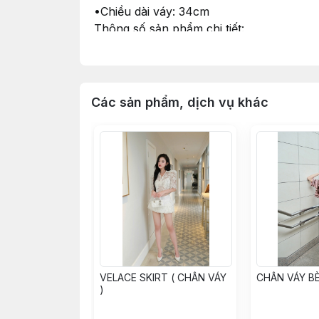
•Chiều dài váy: 34cm
Thông số sản phẩm chi tiết:
• Size S: eo dưới 66cm, mông dưới 92cm
• Size M: eo dưới 70cm, mông dưới 96cm
• Size L: eo dưới 74cm, mông dưới 100c
Các sản phẩm, dịch vụ khác
• Thông số sản phẩm trong quá trình sản
• Tư vấn mang tính chất tham khảo theo
• Màu sắc, độ dày mỏng của từng đợt vải
• Tất cả các sản phẩm đăng bán đều là 
thể sẽ chênh lệch màu tuỳ thuộc vào án
VELACE SKIRT ( CHÂN VÁY
CHÂN VÁY BÈ
)