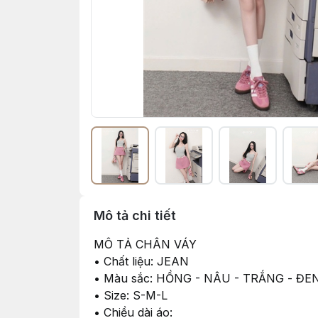
Mô tả chi tiết
MÔ TẢ CHÂN VÁY
• Chất liệu: JEAN
• Màu sắc: HỒNG - NÂU - TRẮNG - ĐE
• Size: S-M-L
• Chiều dài áo: