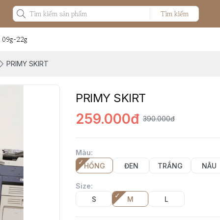
Tìm kiếm
: 09g-22g
PRIMY SKIRT
PRIMY SKIRT
259.000đ
390.000đ
Màu
:
HỒNG
ĐEN
TRẮNG
NÂU
Size
:
S
M
L