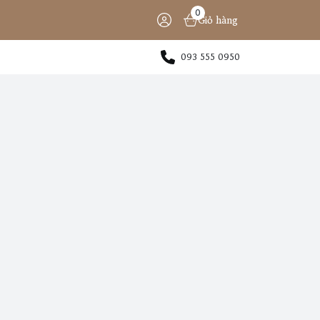
0
Giỏ hàng
093 555 0950