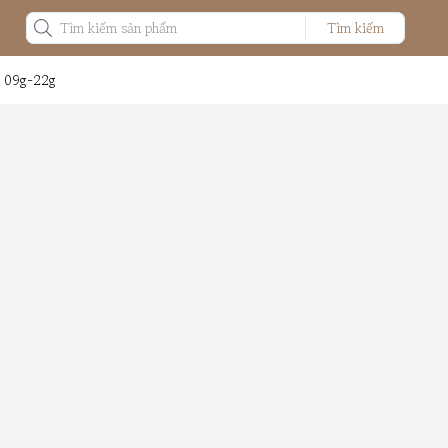
Tìm kiếm
: 09g-22g