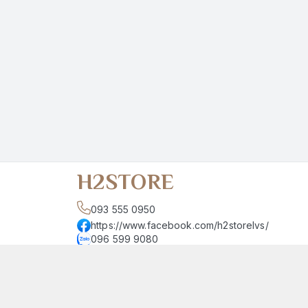
H2STORE
093 555 0950
https://www.facebook.com/h2storelvs/
096 599 9080
h2store.54lvs@gmail.com
Giới thiệu