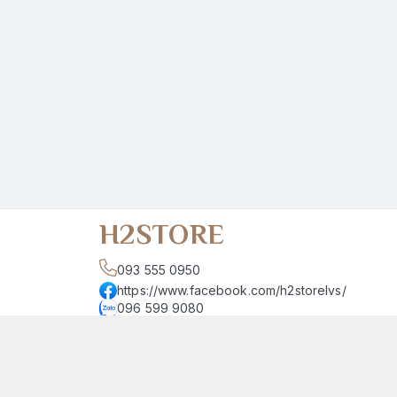
H2STORE
093 555 0950
https://www.facebook.com/h2storelvs/
096 599 9080
h2store.54lvs@gmail.com
Giới thiệu