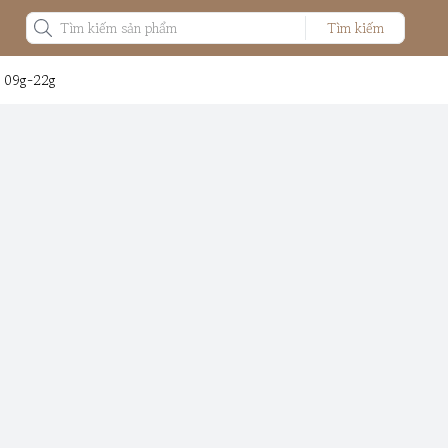
Tìm kiếm
: 09g-22g