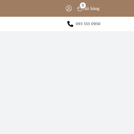
0
Giỏ hàng
093 555 0950