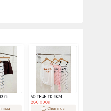
thực tế để chọn size phù hợp
so với thực tế. Tuy nhiên, có thể sẽ chênh
6875
ÁO THUN TD 6874
280.000đ
n mua
Chọn mua