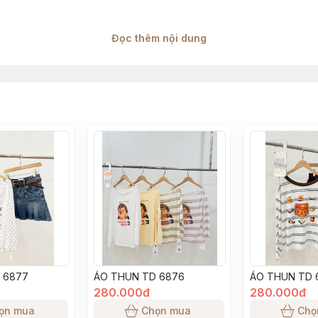
Đọc thêm nội dung
t qua từng đợt sẽ có độ chênh lệch 1–2cm
g tinh thần sản phẩm, khách hàng có thể tham khảo thêm số đo 
 có độ chênh lệch, theo đúng thông số từ nhà máy sản xuất
thật do H2 Team sản xuất, màu sắc sản phẩm đảm bảo giống 99% 
 độ sáng màn hình điện thoại khách hàng sử dụng
 6877
ÁO THUN TD 6876
ÁO THUN TD 
280.000đ
280.000đ
ọn mua
Chọn mua
Chọ