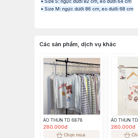
• Size S: ngực dưới 82 cm, eo dưới 64 cm
• Size M: ngực dưới 86 cm, eo dưới 68 cm
• Size L: ngực dưới 90 cm, eo dưới 72 cm
• Thông số sản phẩm trong quá trình sản xuấ
• Tư vấn mang tính chất tham khảo theo đún
Các sản phẩm, dịch vụ khác
• Màu sắc, độ dày mỏng của từng đợt vải sẽ
• Tất cả các sản phẩm đăng bán đều là ảnh 
lệch màu tuỳ thuộc vào ánh sáng, góc chụp,
ÁO THUN TD 6878
ÁO THUN TD
280.000đ
280.000đ
Chọn mua
Ch