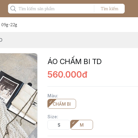
Tìm kiếm
: 09g-22g
D
ÁO CHẤM BI TD
560.000đ
Màu
:
CHẤM BI
Size
:
S
M