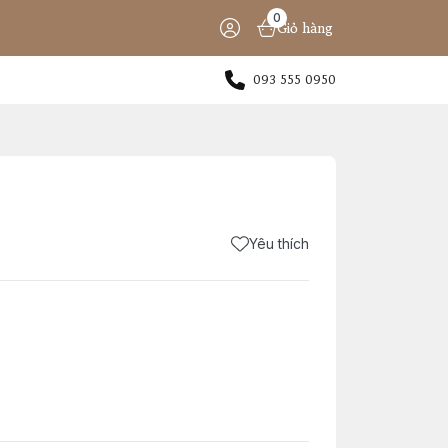
0
Giỏ hàng
093 555 0950
Yêu thích