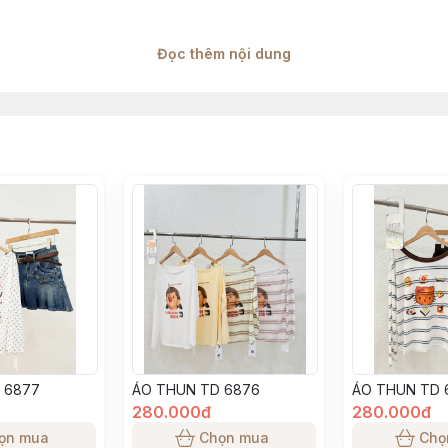
Đọc thêm nội dung
t qua từng đợt sẽ có độ chênh lệch 1–2cm
g tinh thần sản phẩm, khách hàng có thể tham khảo thêm số đo 
 có độ chênh lệch, theo đúng thông số từ nhà máy sản xuất
thật do H2 Team sản xuất, màu sắc sản phẩm đảm bảo giống 99% 
 độ sáng màn hình điện thoại khách hàng sử dụng
 6877
ÁO THUN TD 6876
ÁO THUN TD 
280.000đ
280.000đ
ọn mua
Chọn mua
Chọ