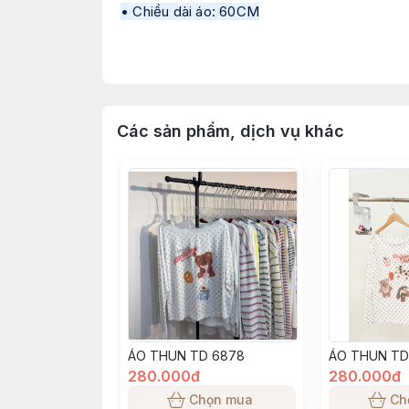
• Chiều dài áo: 60CM
FREESIZE ( dưới 53kg ) 
• Thông số sản phẩm trong quá trình sản xuấ
• Tư vấn mang tính chất tham khảo theo đún
• Màu sắc, độ dày mỏng của từng đợt vải sẽ
Các sản phẩm, dịch vụ khác
• Tất cả các sản phẩm đăng bán đều là ảnh 
lệch màu tuỳ thuộc vào ánh sáng, góc chụp,
ÁO THUN TD 6878
ÁO THUN TD
280.000đ
280.000đ
Chọn mua
Ch