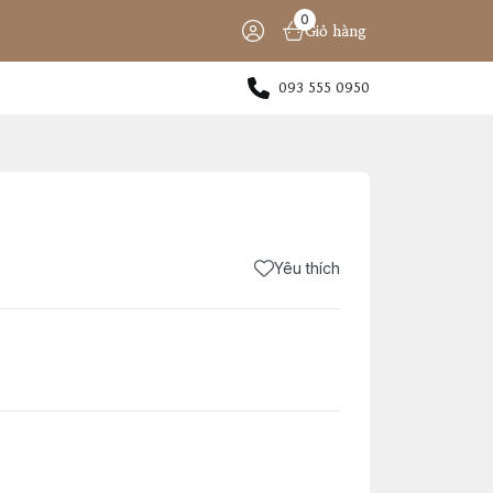
0
Giỏ hàng
093 555 0950
Yêu thích