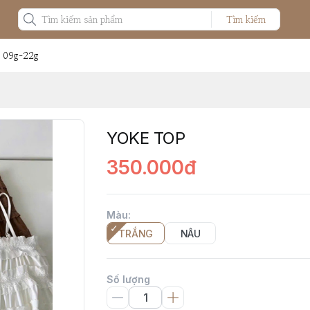
Tìm kiếm
: 09g-22g
YOKE TOP
350.000đ
Màu
:
TRẮNG
NÂU
Số lượng